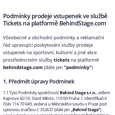
Podmínky prodeje vstupenek ve službě
Tickets na platformě BehindStage.com
Všeobecné a obchodní podmínky a reklamační
řád upravující poskytování služby prodeje
vstupenek na sportovní, kulturní a jiné akce
prostřednictvím služby
tickets
na platformě
behindstage.com
(dále jen
"podmínky"
)
1. Předmět úpravy Podmínek
1.1 Tyto Podmínky společnosti
Behind Stage s.r.o.
, sídlem
Kaprova 42/14, Staré Město, 110 00 Praha 1, identifikační
číslo 116 70 649, vedená u Městského soudu v Praze pod
spisovou značkou C 352637 (dále jen
„Behind Stage“
)