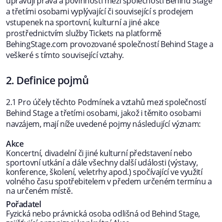
upravují práva a povinnosti mezi společností Behind Stage
a třetími osobami vyplývající či související s prodejem
vstupenek na sportovní, kulturní a jiné akce
prostřednictvím služby Tickets na platformě
BehingStage.com provozované společností Behind Stage a
veškeré s tímto související vztahy.
2. Definice pojmů
2.1 Pro účely těchto Podmínek a vztahů mezi společností
Behind Stage a třetími osobami, jakož i těmito osobami
navzájem, mají níže uvedené pojmy následující význam:
Akce
Koncertní, divadelní či jiné kulturní představení nebo
sportovní utkání a dále všechny další události (výstavy,
konference, školení, veletrhy apod.) spočívající ve využití
volného času spotřebitelem v předem určeném termínu a
na určeném místě.
Pořadatel
Fyzická nebo právnická osoba odlišná od Behind Stage,