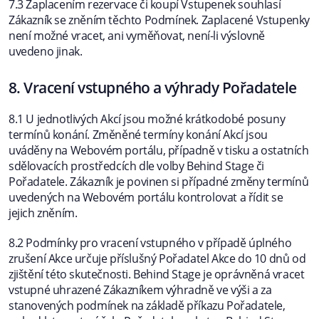
7.3 Zaplacením rezervace či koupí Vstupenek souhlasí
Zákazník se zněním těchto Podmínek. Zaplacené Vstupenky
není možné vracet, ani vyměňovat, není-li výslovně
uvedeno jinak.
8. Vracení vstupného a výhrady Pořadatele
8.1 U jednotlivých Akcí jsou možné krátkodobé posuny
termínů konání. Změněné termíny konání Akcí jsou
uváděny na Webovém portálu, případně v tisku a ostatních
sdělovacích prostředcích dle volby Behind Stage či
Pořadatele. Zákazník je povinen si případné změny termínů
uvedených na Webovém portálu kontrolovat a řídit se
jejich zněním.
8.2 Podmínky pro vracení vstupného v případě úplného
zrušení Akce určuje příslušný Pořadatel Akce do 10 dnů od
zjištění této skutečnosti. Behind Stage je oprávněná vracet
vstupné uhrazené Zákazníkem výhradně ve výši a za
stanovených podmínek na základě příkazu Pořadatele,