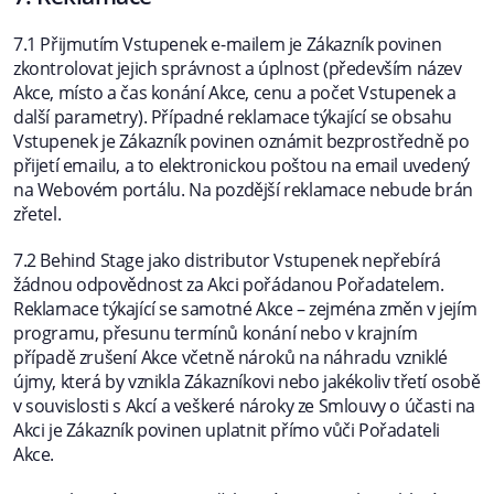
7.1 Přijmutím Vstupenek e-mailem je Zákazník povinen
zkontrolovat jejich správnost a úplnost (především název
Akce, místo a čas konání Akce, cenu a počet Vstupenek a
další parametry). Případné reklamace týkající se obsahu
Vstupenek je Zákazník povinen oznámit bezprostředně po
přijetí emailu, a to elektronickou poštou na email uvedený
na Webovém portálu. Na pozdější reklamace nebude brán
zřetel.
7.2 Behind Stage jako distributor Vstupenek nepřebírá
žádnou odpovědnost za Akci pořádanou Pořadatelem.
Reklamace týkající se samotné Akce – zejména změn v jejím
programu, přesunu termínů konání nebo v krajním
případě zrušení Akce včetně nároků na náhradu vzniklé
újmy, která by vznikla Zákazníkovi nebo jakékoliv třetí osobě
v souvislosti s Akcí a veškeré nároky ze Smlouvy o účasti na
Akci je Zákazník povinen uplatnit přímo vůči Pořadateli
Akce.