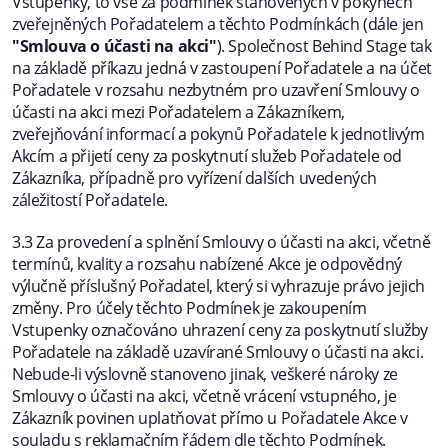
Vstupenky, to vše za podmínek stanovených v pokynech
zveřejněných Pořadatelem a těchto Podmínkách (dále jen
"Smlouva o účasti na akci"
). Společnost Behind Stage tak
na základě příkazu jedná v zastoupení Pořadatele a na účet
Pořadatele v rozsahu nezbytném pro uzavření Smlouvy o
účasti na akci mezi Pořadatelem a Zákazníkem,
zveřejňování informací a pokynů Pořadatele k jednotlivým
Akcím a přijetí ceny za poskytnutí služeb Pořadatele od
Zákazníka, případně pro vyřízení dalších uvedených
záležitostí Pořadatele.
3.3 Za provedení a splnění Smlouvy o účasti na akci, včetně
termínů, kvality a rozsahu nabízené Akce je odpovědný
výlučně příslušný Pořadatel, který si vyhrazuje právo jejich
změny. Pro účely těchto Podmínek je zakoupením
Vstupenky označováno uhrazení ceny za poskytnutí služby
Pořadatele na základě uzavírané Smlouvy o účasti na akci.
Nebude-li výslovně stanoveno jinak, veškeré nároky ze
Smlouvy o účasti na akci, včetně vrácení vstupného, je
Zákazník povinen uplatňovat přímo u Pořadatele Akce v
souladu s reklamačním řádem dle těchto Podmínek.