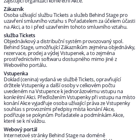
zajišťující organizaci konkrétní Akce.
Zákazník
Osoba užívající službu Tickets a služeb Behind Stage pro
uzavření smluvního vztahu s Pořadatelem za účelem účasti
na Akci, a to i před uzavřením tohoto smluvního vztahu.
služba Tickets
Objednávkový a distribuční systém provozovaný spol.
Behind Stage, umožňující Zákazníkům zejména objednávky,
rezervace, prodej a výdej Vstupenek, a to zejména
prostřednictvím softwaru dostupného mimo jiné z
Webového portálu.
Vstupenka
Doklad (cenina) vydaná ve službě Tickets, opravňující
držitele Vstupenky a další osoby v celkovém počtu
uvedeném na Vstupence k jednorázovému vstupu na
konkrétní Akci. Předložením Vstupenky při vstupu na místo
konání Akce vyjadřuje osoba užívající práva ze Vstupenky
souhlas s provozními předpisy místa konání Akce,
podřizuje se pokynům Pořadatele a podmínkám Akce,
které se k ní vážou.
Webový portál
Internetové stránky Behind Stage na doméně