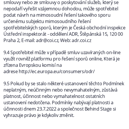
smlouvy nebo ze smlouvy o poskytování služeb, který se
nepodaří vyřešit vzájemnou dohodou, může spotřebitel
podat návrh na mimosoudní řešení takového sporu
určenému subjektu mimosoudního řešení
spotřebitelských sporů, kterým je Česká obchodní inspekce
Ústřední inspektorát - oddělení ADR, Štěpánská 15, 120 00
Praha 2, E-mail:
adr@coi.cz
, Web: adr.coi.cz
9.4 Spotřebitel může v případě smluv uzavíraných on-line
využít rovněž platformu pro řešení sporů online, Která je
zřízena Evropskou komisí na
adrese http://ec.europa.eu/consumers/odr/
9.5 Pokud by se stalo některé ustanovení těchto Podmínek
neplatným, neúčinným nebo nevymahatelným, zůstává
platnost, účinnost nebo vymahatelnost ostatních
ustanovení nedotčena. Podmínky nabývají platnosti a
účinnosti dnem 23.7.2022 a společnost Behind Stage si
vyhrazuje právo je kdykoliv změnit.