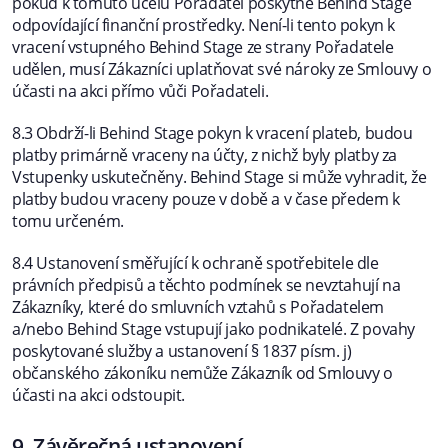
pokud k tomuto účelu Pořadatel poskytne Behind Stage
odpovídající finanční prostředky. Není-li tento pokyn k
vracení vstupného Behind Stage ze strany Pořadatele
udělen, musí Zákazníci uplatňovat své nároky ze Smlouvy o
účasti na akci přímo vůči Pořadateli.
8.3 Obdrží-li Behind Stage pokyn k vracení plateb, budou
platby primárně vraceny na účty, z nichž byly platby za
Vstupenky uskutečněny. Behind Stage si může vyhradit, že
platby budou vraceny pouze v době a v čase předem k
tomu určeném.
8.4 Ustanovení směřující k ochraně spotřebitele dle
právních předpisů a těchto podmínek se nevztahují na
Zákazníky, které do smluvních vztahů s Pořadatelem
a/nebo Behind Stage vstupují jako podnikatelé. Z povahy
poskytované služby a ustanovení § 1837 písm. j)
občanského zákoníku nemůže Zákazník od Smlouvy o
účasti na akci odstoupit.
9. Závěrečná ustanovení