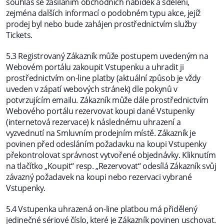
souhlas se zasíláním obchodních nabídek a sdělení,
zejména dalších informací o podobném typu akce, jejíž
prodej byl nebo bude zahájen prostřednictvím služby
Tickets.
5.3 Registrovaný Zákazník může postupem uvedeným na
Webovém portálu zakoupit Vstupenku a uhradit ji
prostřednictvím on-line platby (aktuální způsob je vždy
uveden v zápatí webových stránek) dle pokynů v
potvrzujícím emailu. Zákazník může dále prostřednictvím
Webového portálu rezervovat koupi dané Vstupenky
(internetová rezervace) k následnému uhrazení a
vyzvednutí na Smluvním prodejním místě. Zákazník je
povinen před odesláním požadavku na koupi Vstupenky
překontrolovat správnost vytvořené objednávky. Kliknutím
na tlačítko „Koupit“ resp. „Rezervovat“ odesílá Zákazník svůj
závazný požadavek na koupi nebo rezervaci vybrané
Vstupenky.
5.4 Vstupenka uhrazená on-line platbou má přidělený
jedinečné sériové číslo, které je Zákazník povinen uschovat.