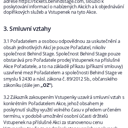
adrese https://tickets.behindstage.com, sloužící k
poskytování informací o nabízených Akcích a k objednávání
doplňkových služeb a Vstupenek na tyto Akce.
3. Smluvní vztahy
3.1 Pořadatelem a osobou odpovědnou za uskutečnění a
obsah jednotlivých Akcí je pouze Pořadatel, nikoliv
společnost Behind Stage. Společnost Behind Stage pouze
obstarává pro Pořadatele prodej Vstupenek na příslušné
Akce Pořadatele, a to na základě příkazu (příkazní smlouvy)
uzavřené mezi Pořadatelem a společnosti Behind Stage ve
smyslu § 2430 a násl. zákona č. 89/2012 Sb., občanského
zákoníku (dále jen
„OZ“
).
3.2 Zákazník zakoupením Vstupenky uzavírá smluvní vztah s
konkrétním Pořadatelem Akce, jehož obsahem je
poskytnutí služby využití volného času v předem určeném
termínu, v podobě umožnění osobní účasti držitelů
Vstupenek na příslušné Akci za stanovenou cenu