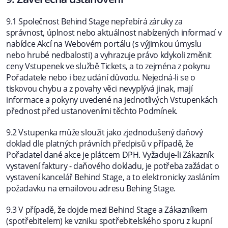
9.1 Společnost Behind Stage nepřebírá záruky za
správnost, úplnost nebo aktuálnost nabízených informací v
nabídce Akcí na Webovém portálu (s výjimkou úmyslu
nebo hrubé nedbalosti) a vyhrazuje právo kdykoli změnit
ceny Vstupenek ve službě Tickets, a to zejména z pokynu
Pořadatele nebo i bez udání důvodu. Nejedná-li se o
tiskovou chybu a z povahy věci nevyplývá jinak, mají
informace a pokyny uvedené na jednotlivých Vstupenkách
přednost před ustanoveními těchto Podmínek.
9.2 Vstupenka může sloužit jako zjednodušený daňový
doklad dle platných právních předpisů v případě, že
Pořadatel dané akce je plátcem DPH. Vyžaduje-li Zákazník
vystavení faktury - daňového dokladu, je potřeba zažádat o
vystavení kancelář Behind Stage, a to elektronicky zasláním
požadavku na emailovou adresu Behing Stage.
9.3 V případě, že dojde mezi Behind Stage a Zákazníkem
(spotřebitelem) ke vzniku spotřebitelského sporu z kupní