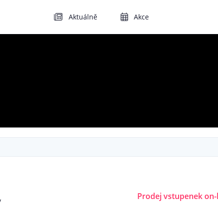
Aktuálně
Akce
Prodej vstupenek on-l
v