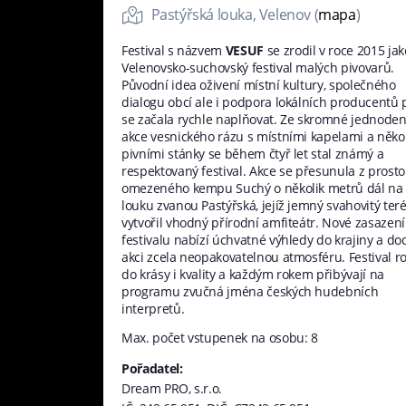
Pastýřská louka, Velenov (
mapa
)
Festival s názvem
VESUF
se zrodil v roce 2015 jak
Velenovsko-suchovský festival malých pivovarů.
Původní idea oživení místní kultury, společného
dialogu obcí ale i podpora lokálních producentů 
se začala rychle naplňovat. Ze skromné jednoden
akce vesnického rázu s místními kapelami a něko
pivními stánky se během čtyř let stal známý a
respektovaný festival. Akce se přesunula z prost
omezeného kempu Suchý o několik metrů dál na
louku zvanou Pastýřská, jejíž jemný svahovitý ter
vytvořil vhodný přírodní amfiteátr. Nové zasazení
festivalu nabízí úchvatné výhledy do krajiny a do
akci zcela neopakovatelnou atmosféru. Festival r
do krásy i kvality a každým rokem přibývají na
programu zvučná jména českých hudebních
interpretů.
Max. počet vstupenek na osobu: 8
Pořadatel:
Dream PRO, s.r.o.