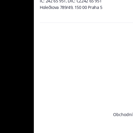
IČ: 242 65 951, DIČ: CZ242 65 951
Holečkova 789/49, 150 00 Praha 5
Obchodní